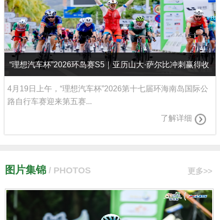
“理想汽车杯”2026环岛赛S5｜亚历山大·萨尔比冲刺赢得收
官战，吉列尔莫・托马斯・席尔瓦问鼎总冠军
4月19日上午，“理想汽车杯”2026第十七届环海南岛国际公
路自行车赛迎来第五赛...
了解详细
图片集锦
/ PHOTOS
更多>>