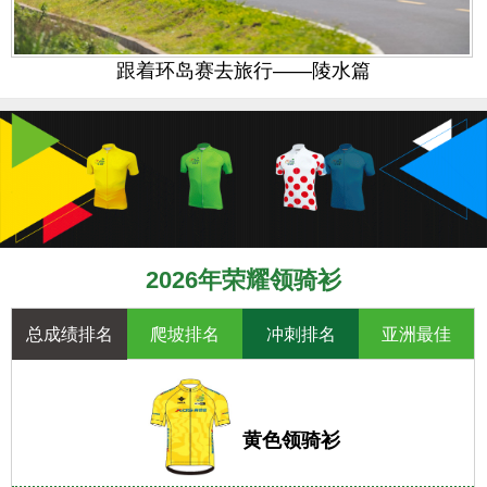
跟着环岛赛去旅行——陵水篇
2026年荣耀领骑衫
总成绩排名
爬坡排名
冲刺排名
亚洲最佳
黄色领骑衫